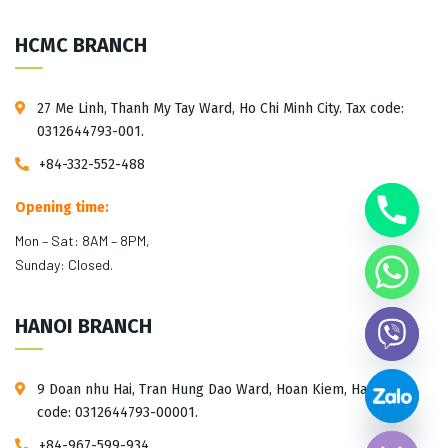
HCMC BRANCH
27 Me Linh, Thanh My Tay Ward, Ho Chi Minh City. Tax code:
0312644793-001.
+84-332-552-488
Opening time:
Mon – Sat: 8AM – 8PM,
Sunday: Closed.
HANOI BRANCH
9 Doan nhu Hai, Tran Hung Dao Ward, Hoan Kiem, Hanoi. Tax
Hide chaty
code: 0312644793-00001.
+84-967-599-934