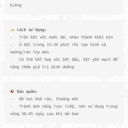
kiêng
-   Trộn bột với nước ấm, nhào thành khối mịn

-   Ủ bột trong 15–30 phút rồi tạo hình và 
nướng/rán tùy món

-   Có thể kết hợp với bột đậu, bột yến mạch để 
tăng thêm giá trị dinh dưỡng
-   Để nơi khô ráo, thoáng mát

-   Tránh ánh nắng trực tiếp, nên sử dụng trong 
vòng 30–45 ngày sau khi mở bao