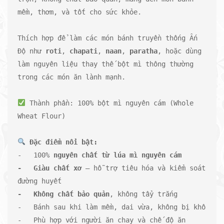
mềm, thơm, và tốt cho sức khỏe.

Thích hợp để làm các món bánh truyền thống Ấn 
Độ như 
roti
, 
chapati
, 
naan
, 
paratha
, hoặc dùng 
làm nguyên liệu thay thế bột mì thông thường 
trong các món ăn lành mạnh.

 Thành phần: 100% bột mì nguyên cám (Whole 
Wheat Flour)

-   100% 
-   Giàu chất xơ
 – hỗ trợ tiêu hóa và kiểm soát 
-   Không chất bảo quản
, không tẩy trắng

-   Bánh sau khi làm mềm, dai vừa, không bị khô

-   Phù hợp với người ăn chay và chế độ ăn 