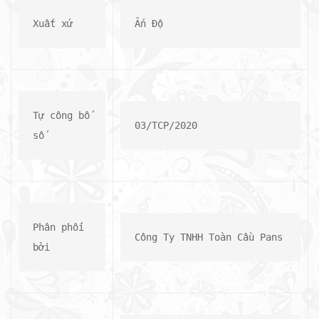
Xuất xứ
Ấn Độ
Tự công bố 
03/TCP/2020
số
Phân phối 
Công Ty TNHH Toàn Cầu Pans
bởi