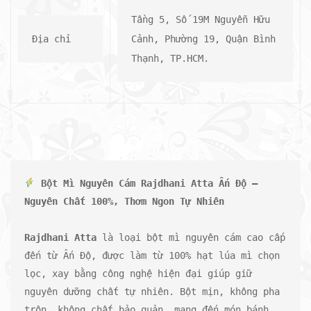
Tầng 5, Số 19M Nguyễn Hữu 
Địa chỉ
Cảnh, Phường 19, Quận Bình 
Thạnh, TP.HCM.
Bột Mì Nguyên Cám Rajdhani Atta Ấn Độ – 
Nguyên Chất 100%, Thơm Ngon Tự Nhiên
Rajdhani Atta
 là loại bột mì nguyên cám cao cấp 
đến từ Ấn Độ, được làm từ 100% hạt lúa mì chọn 
lọc, xay bằng công nghệ hiện đại giúp giữ 
nguyên dưỡng chất tự nhiên. Bột mịn, không pha 
trộn, không chất bảo quản, mang đến món bánh 